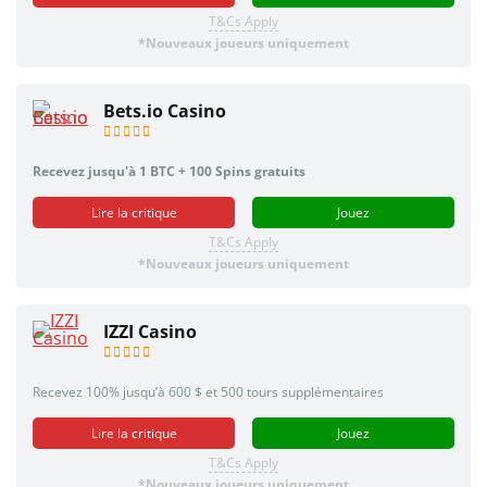
T&Cs Apply
*Nouveaux joueurs uniquement
Bets.io Casino
Recevez jusqu'à 1 BTC + 100 Spins gratuits
Lire la critique
Jouez
T&Cs Apply
*Nouveaux joueurs uniquement
IZZI Casino
Recevez 100% jusqu’à 600 $ et 500 tours supplémentaires
Lire la critique
Jouez
T&Cs Apply
*Nouveaux joueurs uniquement