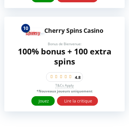
10
Cherry Spins Casino
Bonus de Bienvenue:
100% bonus + 100 extra
spins
4.8
T&Cs Apply
*Nouveaux joueurs uniquement
Jouez
Lire la critique