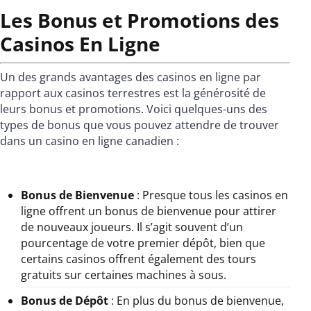
Les Bonus et Promotions des
Casinos En Ligne
Un des grands avantages des casinos en ligne par
rapport aux casinos terrestres est la générosité de
leurs bonus et promotions. Voici quelques-uns des
types de bonus que vous pouvez attendre de trouver
dans un casino en ligne canadien :
Bonus de Bienvenue
: Presque tous les casinos en
ligne offrent un bonus de bienvenue pour attirer
de nouveaux joueurs. Il s’agit souvent d’un
pourcentage de votre premier dépôt, bien que
certains casinos offrent également des tours
gratuits sur certaines machines à sous.
Bonus de Dépôt
: En plus du bonus de bienvenue,