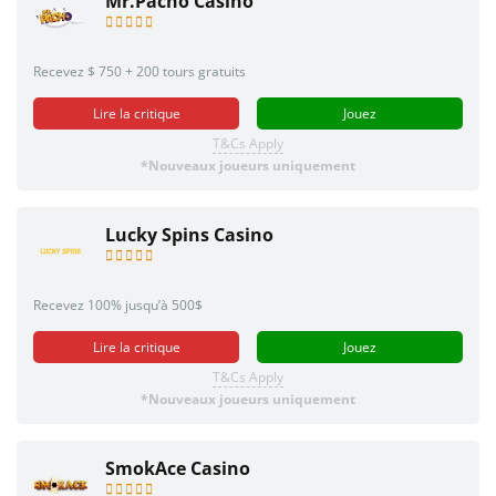
Mr.Pacho Casino
Recevez $ 750 + 200 tours gratuits
Lire la critique
Jouez
T&Cs Apply
*Nouveaux joueurs uniquement
Lucky Spins Casino
Recevez 100% jusqu’à 500$
Lire la critique
Jouez
T&Cs Apply
*Nouveaux joueurs uniquement
SmokAce Casino