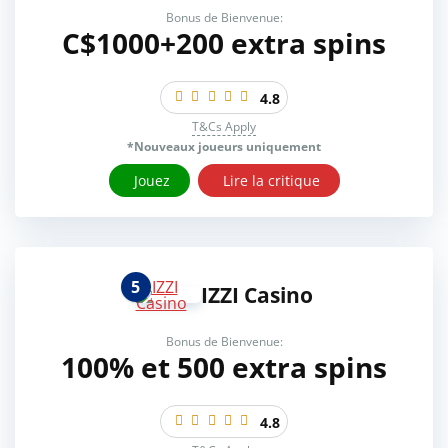
Bonus de Bienvenue:
C$1000+200 extra spins
4.8
T&Cs Apply
*Nouveaux joueurs uniquement
Jouez
Lire la critique
5
IZZI Casino
Bonus de Bienvenue:
100% et 500 extra spins
4.8