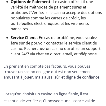
Options de Paiement
: Le casino offre-t-il une
variété de méthodes de paiement sûres et
pratiques ? Vérifiez si le casino accepte des options
populaires comme les cartes de crédit, les
portefeuilles électroniques, et les virements
bancaires.
Service Client
: En cas de problème, vous voulez
être sûr de pouvoir contacter le service client du
casino. Recherchez un casino qui offre un support
client 24/7 via chat en direct, email, et téléphone.
En prenant en compte ces facteurs, vous pouvez
trouver un casino en ligne qui est non seulement
amusant à jouer, mais aussi sûr et digne de confiance.
Lorsqu’on choisit un casino en ligne fiable, il est
essentiel de vérifier qu’il possède une licence valide