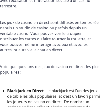
avec l’excitation et l’interaction sociale d’un casino
terrestre.
Les jeux de casino en direct sont diffusés en temps réel
depuis un studio de casino ou parfois depuis un
véritable casino. Vous pouvez voir le croupier
distribuer les cartes ou faire tourner la roulette, et
vous pouvez même interagir avec eux et avec les
autres joueurs via le chat en direct.
Voici quelques-uns des jeux de casino en direct les plus
populaires :
Blackjack en Direct
: Le blackjack est l’un des jeux
de table les plus populaires, et c’est un favori parmi
les joueurs de casino en direct. De nombreux