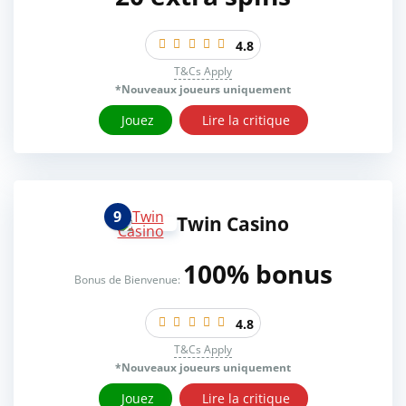
4.8
T&Cs Apply
*Nouveaux joueurs uniquement
Jouez
Lire la critique
9
Twin Casino
100% bonus
Bonus de Bienvenue:
4.8
T&Cs Apply
*Nouveaux joueurs uniquement
Jouez
Lire la critique