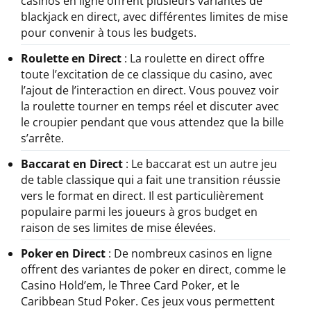
casinos en ligne offrent plusieurs variantes de
blackjack en direct, avec différentes limites de mise
pour convenir à tous les budgets.
Roulette en Direct
: La roulette en direct offre
toute l’excitation de ce classique du casino, avec
l’ajout de l’interaction en direct. Vous pouvez voir
la roulette tourner en temps réel et discuter avec
le croupier pendant que vous attendez que la bille
s’arrête.
Baccarat en Direct
: Le baccarat est un autre jeu
de table classique qui a fait une transition réussie
vers le format en direct. Il est particulièrement
populaire parmi les joueurs à gros budget en
raison de ses limites de mise élevées.
Poker en Direct
: De nombreux casinos en ligne
offrent des variantes de poker en direct, comme le
Casino Hold’em, le Three Card Poker, et le
Caribbean Stud Poker. Ces jeux vous permettent