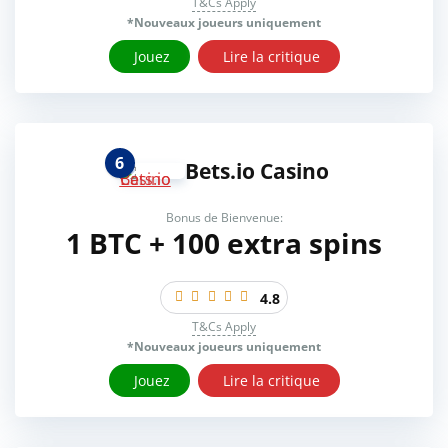
T&Cs Apply
*Nouveaux joueurs uniquement
Jouez
Lire la critique
6
Bets.io Casino
Bonus de Bienvenue:
1 BTC + 100 extra spins
4.8
T&Cs Apply
*Nouveaux joueurs uniquement
Jouez
Lire la critique