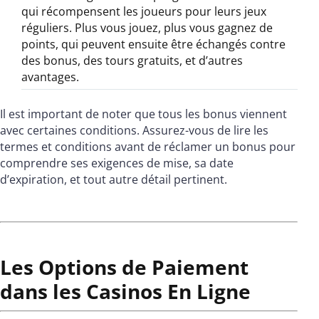
qui récompensent les joueurs pour leurs jeux
réguliers. Plus vous jouez, plus vous gagnez de
points, qui peuvent ensuite être échangés contre
des bonus, des tours gratuits, et d’autres
avantages.
Il est important de noter que tous les bonus viennent
avec certaines conditions. Assurez-vous de lire les
termes et conditions avant de réclamer un bonus pour
comprendre ses exigences de mise, sa date
d’expiration, et tout autre détail pertinent.
Les Options de Paiement
dans les Casinos En Ligne