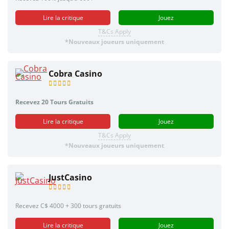
Lire la critique
Jouez
T&Cs Apply
*Nouveaux joueurs uniquement
Cobra Casino
Recevez 20 Tours Gratuits
Lire la critique
Jouez
T&Cs Apply
*Nouveaux joueurs uniquement
JustCasino
Recevez C$ 4000 + 300 tours gratuits
Lire la critique
Jouez