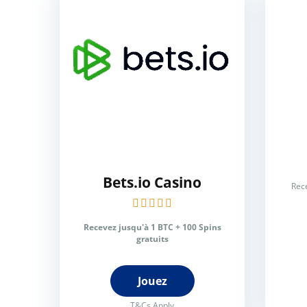
Bets.io Casino
Rec
Recevez jusqu'à 1 BTC + 100 Spins
gratuits
Jouez
T&Cs Apply