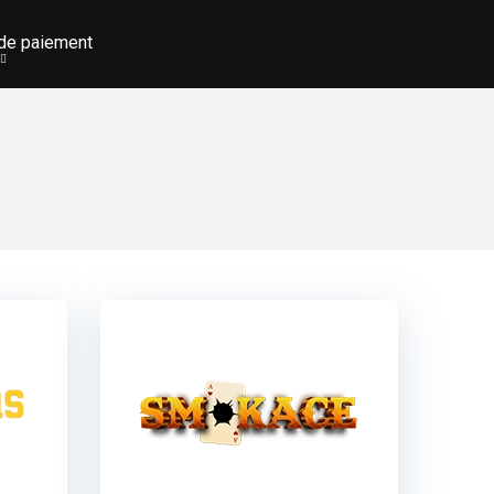
de paiement