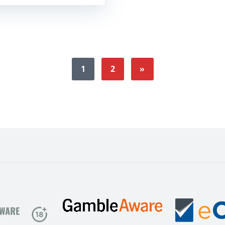
1
2
»