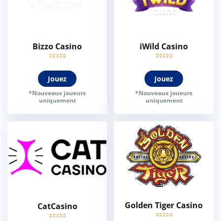
Bizzo Casino
iWild Casino
Jouez
Jouez
*Nouveaux joueurs
*Nouveaux joueurs
uniquement
uniquement
Golden Tiger Casino
CatCasino