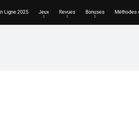
En Ligne 2025
Jeux
Revues
Bonuses
Méthodes 