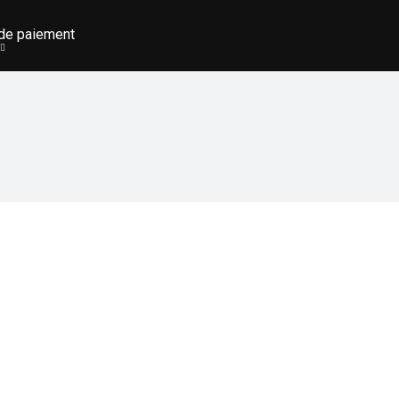
de paiement