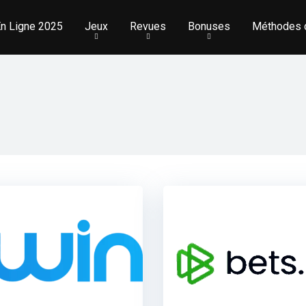
En Ligne 2025
Jeux
Revues
Bonuses
Méthodes 