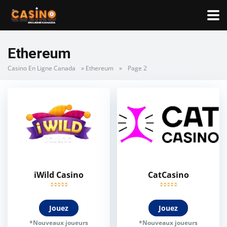
Ethereum
Casino En Ligne Canada
»
Ethereum
»
Page 2
iWild Casino
CatCasino
Jouez
Jouez
*Nouveaux joueurs
*Nouveaux joueurs