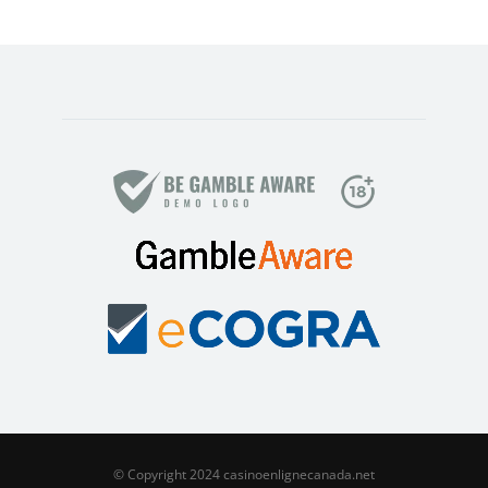
© Copyright 2024 casinoenlignecanada.net