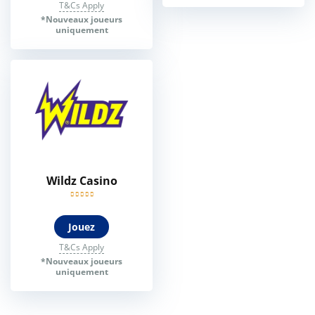
T&Cs Apply
*Nouveaux joueurs
uniquement
Wildz Casino
Jouez
T&Cs Apply
*Nouveaux joueurs
uniquement