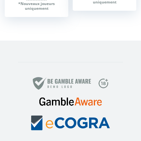
uniquement
*Nouveaux joueurs
uniquement