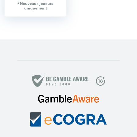
*Nouveaux joueurs
uniquement