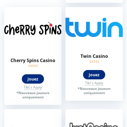
Twin Casino
Cherry Spins Casino
Jouez
Jouez
T&Cs Apply
T&Cs Apply
*Nouveaux joueurs
uniquement
*Nouveaux joueurs
uniquement