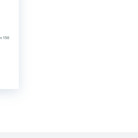
t 150