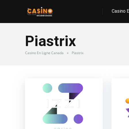
Casino 
Piastrix
Casino En Ligne Canada
»
Piastrix