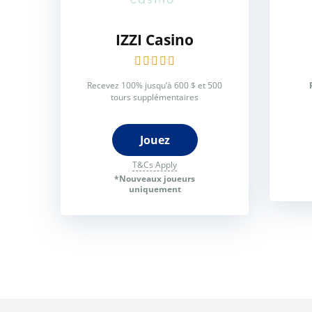
IZZI Casino
Recevez 100% jusqu’à 600 $ et 500
tours supplémentaires
Jouez
T&Cs Apply
*Nouveaux joueurs
uniquement