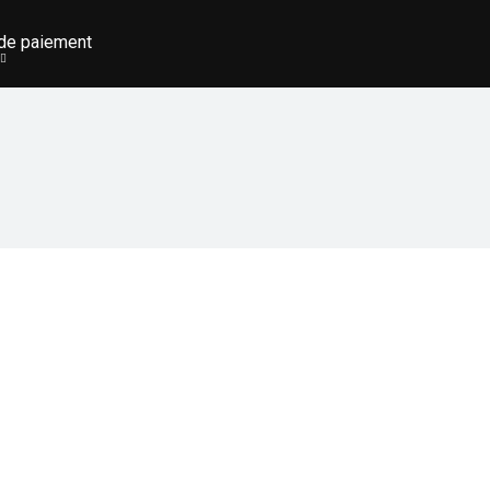
de paiement