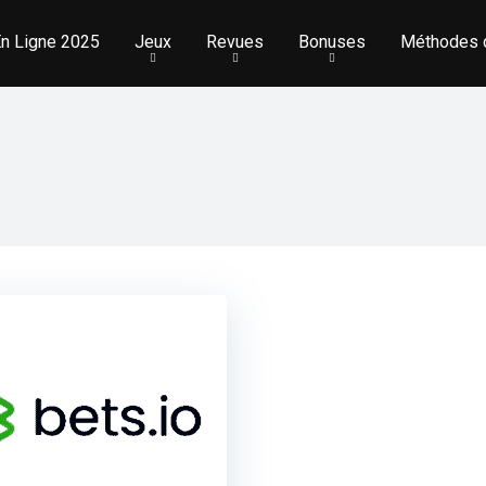
En Ligne 2025
Jeux
Revues
Bonuses
Méthodes 