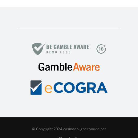
© Copyright 2024 casinoenlignecanada.net