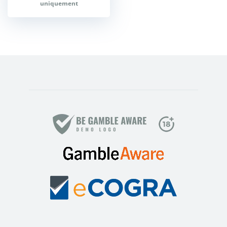
uniquement