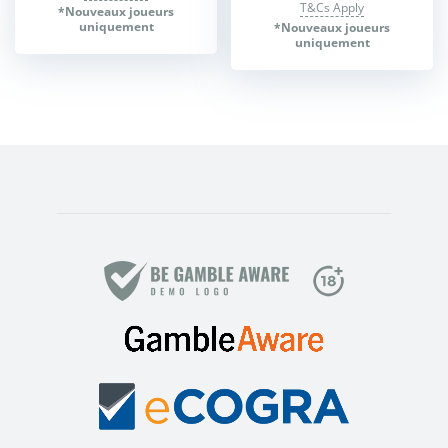
T&Cs Apply
*Nouveaux joueurs
uniquement
*Nouveaux joueurs
uniquement