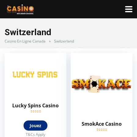
Switzerland
Casino En Ligne Canada
»
Switzerland
Lucky Spins Casino
SmokAce Casino
Jouez
T&Cs Apply