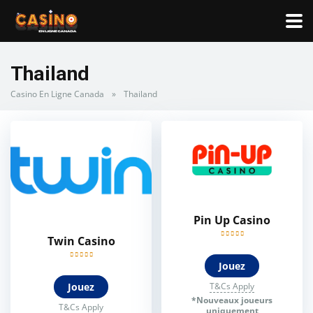
Thailand
Casino En Ligne Canada
»
Thailand
Pin Up Casino
Twin Casino
Jouez
T&Cs Apply
Jouez
*Nouveaux joueurs
T&Cs Apply
uniquement