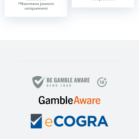
*Nouveaux joueurs
uniquement