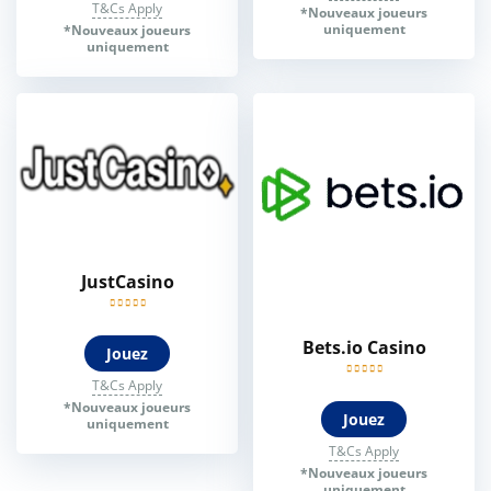
T&Cs Apply
*Nouveaux joueurs
uniquement
*Nouveaux joueurs
uniquement
JustCasino
Bets.io Casino
Jouez
T&Cs Apply
*Nouveaux joueurs
Jouez
uniquement
T&Cs Apply
*Nouveaux joueurs
uniquement